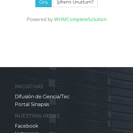
Şifremi Unuttum?
Powered by
WHMCompleteSolution
INICIATIVAS
Difusión de Ciencia/Tec
Portal Sinapsis
NUESTRAS REDES
Facebook