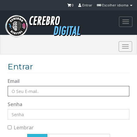
0
Entrar
Escolher idioma
Togg
navi
Togg
navi
Entrar
Email
Senha
Lembrar