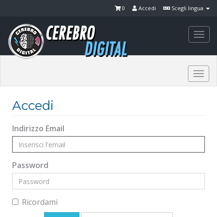
0
Accedi
Scegli lingua
Togg
navi
Togg
navi
Accedi
Indirizzo Email
Password
Ricordami