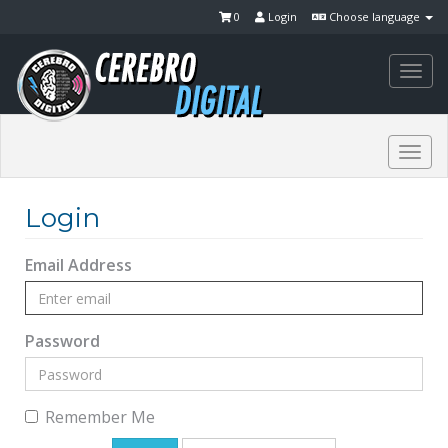
0
Login
Choose language
Togg
navi
Togg
navi
Login
Email Address
Password
Remember Me