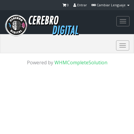
0
Entrar
Cambiar Lenguaje
Togg
navi
Togg
navi
Powered by
WHMCompleteSolution