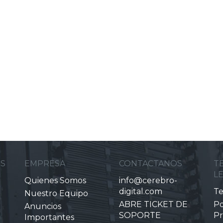
ES
EMPRESA
CONTACTANOS
T
L
Quienes Somos
info@cerebro-
digital.com
Te
Nuestro Equipo
ABRE TICKET DE
Po
Anuncios
SOPORTE
Pr
Importantes