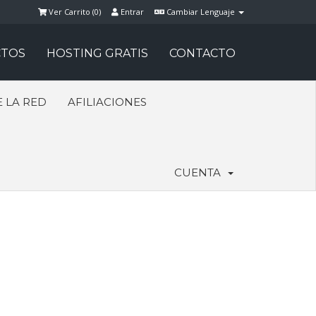
Ver Carrito (
0
)
Entrar
Cambiar Lenguaje
TOS
HOSTING GRATIS
CONTACTO
 LA RED
AFILIACIONES
CUENTA