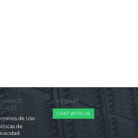
ERMINOS
LIVE CHAT
EGALES
CHAT WITH US
rminos de Uso
líticas de
ivacidad