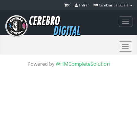
0
Entrar
Cambiar Lenguaje
Togg
navi
Togg
navi
Powered by
WHMCompleteSolution