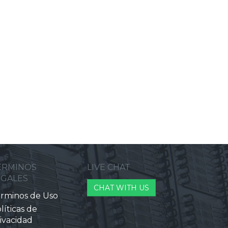
ERMINOS
LIVE CHAT
EGALES
CHAT WITH US
rminos de Uso
líticas de
ivacidad