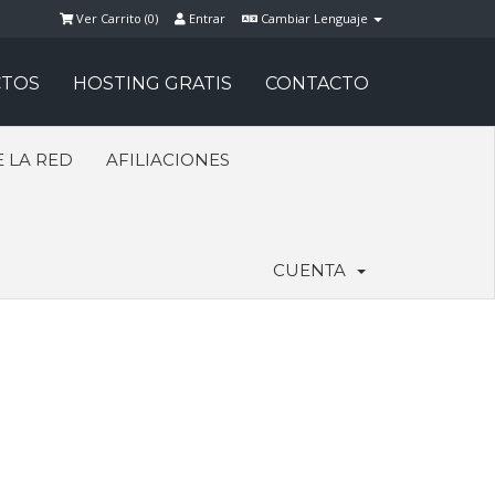
Ver Carrito (
0
)
Entrar
Cambiar Lenguaje
TOS
HOSTING GRATIS
CONTACTO
 LA RED
AFILIACIONES
CUENTA