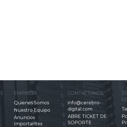
ES
EMPRESA
CONTACTANOS
T
L
Quienes Somos
info@cerebro-
digital.com
Te
Nuestro Equipo
ABRE TICKET DE
Po
Anuncios
SOPORTE
Pr
Importantes