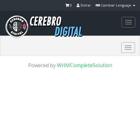
0
Entrar
Cambiar Lenguaje
Togg
navi
Togg
navi
Powered by
WHMCompleteSolution