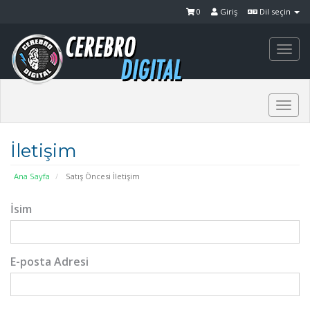
0
Giriş
Dil seçin
Togg
navi
Togg
navi
İletişim
Ana Sayfa
Satış Öncesi İletişim
İsim
E-posta Adresi