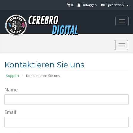
0
Einloggen
Sprachwahl
Togg
navi
Togg
navi
Kontaktieren Sie uns
Support
Kontaktieren Sie uns
Name
Email