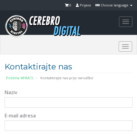
0
Prijava
Choose language
Togg
navi
Togg
navi
Kontaktirajte nas
Početna WHMCS
Kontaktirajte nas prije narudžbe
Naziv
E-mail adresa