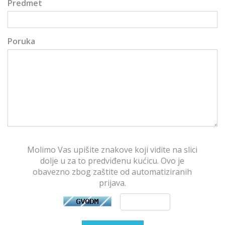
Predmet
Poruka
Molimo Vas upišite znakove koji vidite na slici
dolje u za to predviđenu kućicu. Ovo je
obavezno zbog zaštite od automatiziranih
prijava.