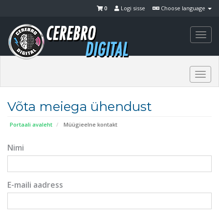
0
Logi sisse
Choose language
Togg
navi
Togg
navi
Võta meiega ühendust
Portaali avaleht
Müügieelne kontakt
Nimi
E-maili aadress