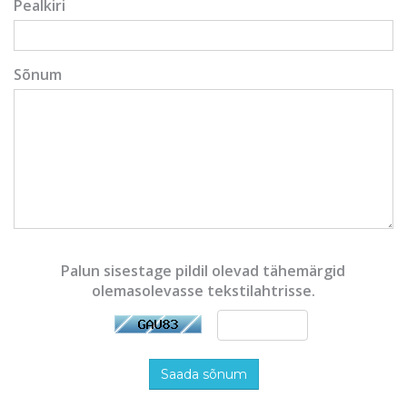
Pealkiri
Sõnum
Palun sisestage pildil olevad tähemärgid
olemasolevasse tekstilahtrisse.
Saada sõnum