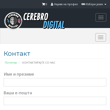
0
Најава на профил
Избери јазик
Togg
navi
Togg
navi
Контакт
Почетна
КОНТАКТИРАЈТЕ СО НАС
Име и презиме
Ваша е-пошта