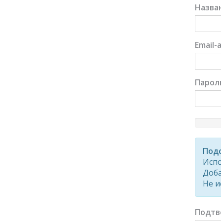
Назва
Email-
Парол
New
Passwor
Rating:
Подс
0%
Испо
Доба
Не и
Подтв