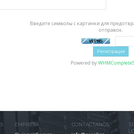
Введите символы с картинки для предотв
отправок.
Powered by
WHMCompleteS
ES
EMPRESA
CONTACTANOS
T
L