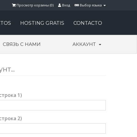
Просмотр корзины (
0
)
Вход
Выбор языка
TOS
HOSTING GRATIS
CONTACTO
СВЯЗЬ С НАМИ
АККАУНТ
т...
строка 1)
строка 2)