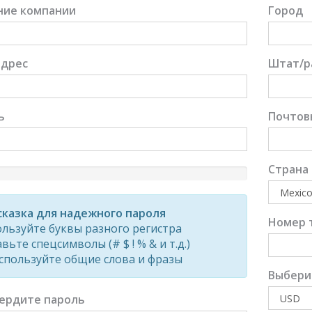
ние компании
Город
адрес
Штат/р
ь
Почтов
Страна
d
казка для надежного пароля
Номер 
льзуйте буквы разного регистра
вьте спецсимволы (# $ ! % & и т.д.)
спользуйте общие слова и фразы
Выбери
ердите пароль