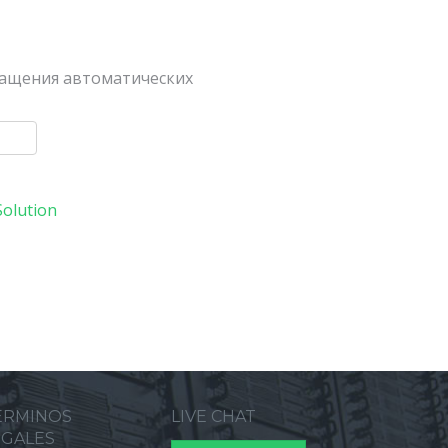
ращения автоматических
olution
ERMINOS
LIVE CHAT
EGALES