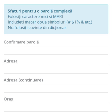
Password
Rating:
Sfaturi pentru o parolă complexă
0%
Folosiți caractere mici și MARI
Includeți măcar două simboluri (# $ ! % & etc.)
Nu folosiți cuvinte din dicționar
Confirmare parolă
Adresa
Adresa (continuare)
Oraș