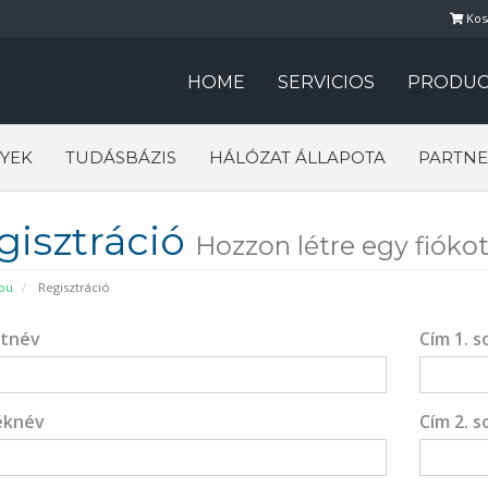
Kos
HOME
SERVICIOS
PRODUC
YEK
TUDÁSBÁZIS
HÁLÓZAT ÁLLAPOTA
PARTNE
gisztráció
Hozzon létre egy fiókot a
pu
Regisztráció
ztnév
Cím 1. s
éknév
Cím 2. s