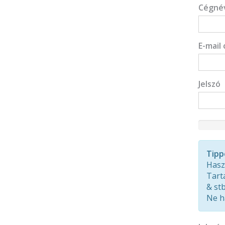
Cégné
E-mail 
Jelszó
New
Passwor
Rating:
Tipp
0%
Hasz
Tart
& stb.
Ne h