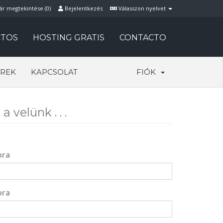
ár megtekintése (
0
)
Bejelentkezés
Válasszon nyelvet
TOS
HOSTING GRATIS
CONTACTO
REK
KAPCSOLAT
FIÓK
 velünk . . .
ora
ora