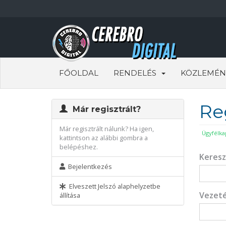
FŐOLDAL
RENDELÉS
KÖZLEMÉN
Re
Már regisztrált?
Már regisztrált nálunk? Ha igen,
Ügyfélka
kattintson az alábbi gombra a
belépéshez.
Keres
Bejelentkezés
Elveszett Jelszó alaphelyzetbe
Vezet
állítása