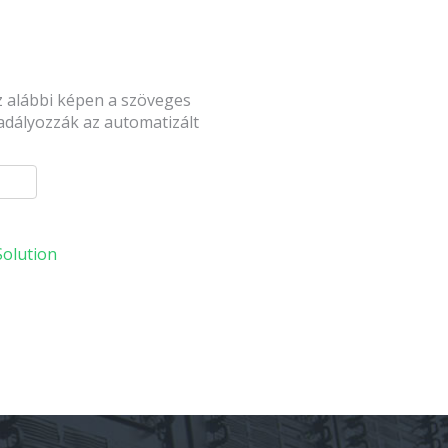
az alábbi képen a szöveges
dályozzák az automatizált
olution