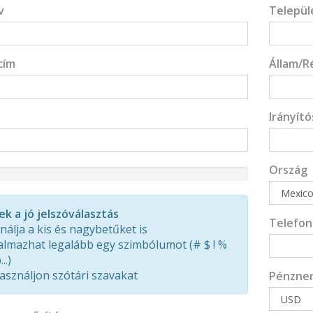
v
Települ
cím
Állam/R
Irányít
Ország
d
ek a jó jelszóválasztás
Telefo
nálja a kis és nagybetűket is
almazhat legalább egy szimbólumot (# $ ! %
..)
asználjon szótári szavakat
Pénzne