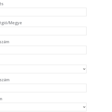
és
égió/Megye
ószám
nszám
m