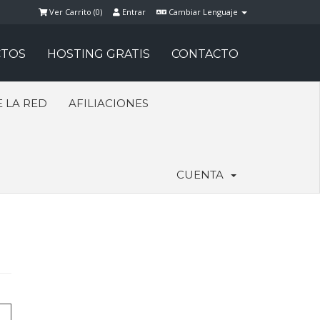
Ver Carrito (
0
)
Entrar
Cambiar Lenguaje
TOS
HOSTING GRATIS
CONTACTO
 LA RED
AFILIACIONES
CUENTA