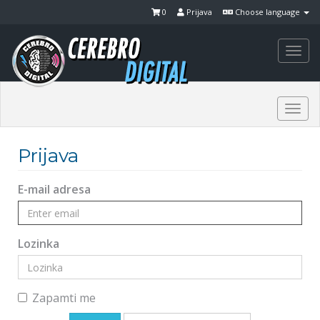
0
Prijava
Choose language
Togg
navi
Togg
navi
Prijava
E-mail adresa
Lozinka
Zapamti me