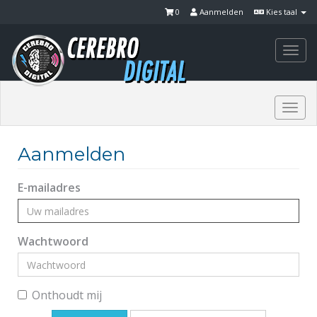
0
Aanmelden
Kies taal
Togg
navi
Togg
navi
Aanmelden
E-mailadres
Wachtwoord
Onthoudt mij