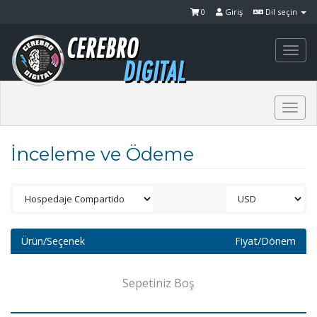
0
Giriş
Dil seçin
Togg
navi
Togg
navi
İnceleme ve Ödeme
Ürün/Seçenek
Fiyat/Dönem
Sepetiniz Boş