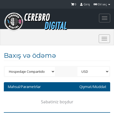
0
Giriş
Dil seç
Togg
navi
Togg
navi
Baxış və ödəmə
Məhsul/Parametrlər
Qiymət/Müddət
Səbətiniz boşdur