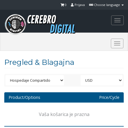
0
Prijava
Choose language
Togg
navi
Togg
navi
Pregled & Blagajna
Product/Options
Price/Cycle
Vaša košarica je prazna