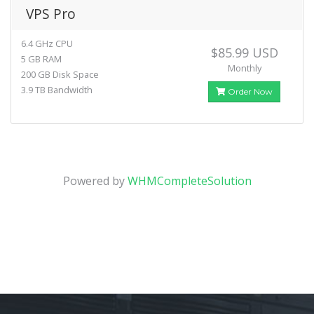
VPS Pro
6.4 GHz CPU
$85.99 USD
5 GB RAM
Monthly
200 GB Disk Space
3.9 TB Bandwidth
Order Now
Powered by
WHMCompleteSolution