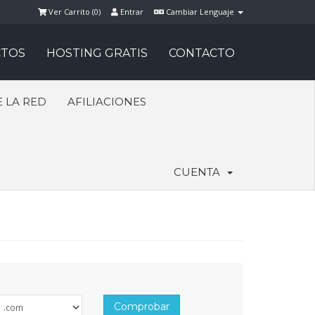
Ver Carrito (
0
)
Entrar
Cambiar Lenguaje
TOS
HOSTING GRATIS
CONTACTO
 LA RED
AFILIACIONES
CUENTA
Comprobar