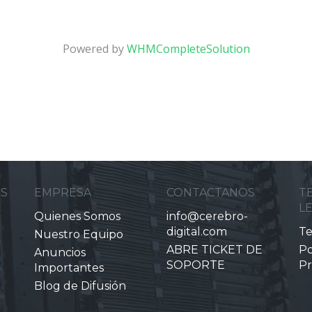
Powered by
WHMCompleteSolution
ES
EMPRESA
CONTACTANOS
T
L
Quienes Somos
info@cerebro-
digital.com
Te
Nuestro Equipo
ABRE TICKET DE
Po
Anuncios
SOPORTE
Pr
Importantes
Blog de Difusión