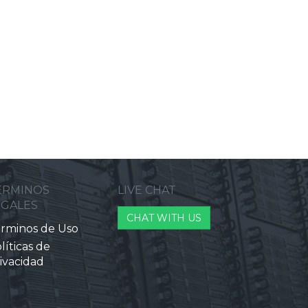
ERMINOS
LIVE CHAT
EGALES
CHAT WITH US
rminos de Uso
líticas de
ivacidad