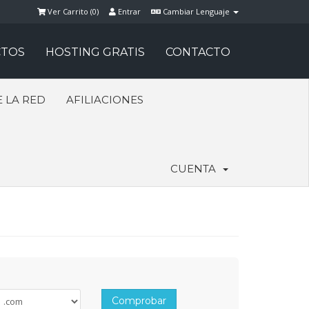
Ver Carrito (
0
)
Entrar
Cambiar Lenguaje
TOS
HOSTING GRATIS
CONTACTO
 LA RED
AFILIACIONES
CUENTA
Comprobar