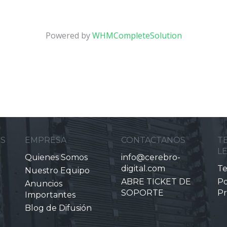
Powered by
WHMCompleteSolution
ES
EMPRESA
CONTACTANOS
T
L
Quienes Somos
info@cerebro-
digital.com
Te
Nuestro Equipo
ABRE TICKET DE
Po
Anuncios
SOPORTE
Pr
Importantes
Blog de Difusión