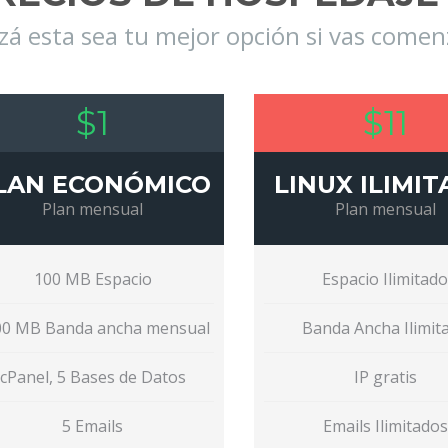
zá esta sea tu mejor opción si vas come
$1
$11
LAN ECONÓMICO
LINUX ILIMI
Plan mensual
Plan mensual
100 MB Espacio
Espacio Ilimitad
00 MB Banda ancha mensual
Banda Ancha Ilimit
cPanel, 5 Bases de Datos
IP gratis
5 Emails
Emails Ilimitados