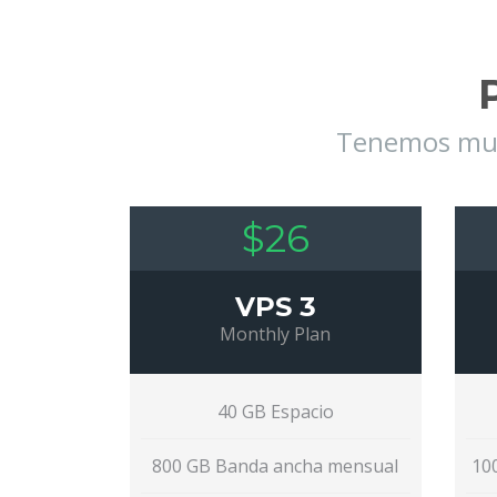
Tenemos much
$26
VPS 3
Monthly Plan
40 GB Espacio
800 GB Banda ancha mensual
10