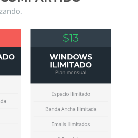
nzando.
$13
TADO
WINDOWS
ILIMITADO
Plan mensual
o
Espacio Ilimitado
ada
Banda Ancha Ilimitada
Emails Ilimitados