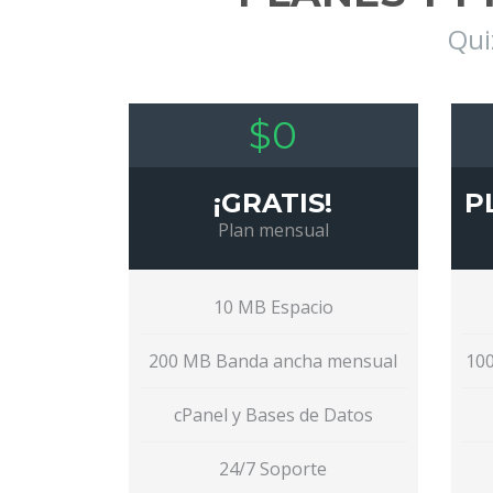
Qui
$0
¡GRATIS!
P
Plan mensual
10 MB Espacio
200 MB Banda ancha mensual
10
cPanel y Bases de Datos
24/7 Soporte