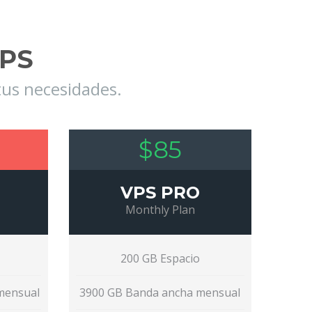
VPS
tus necesidades.
$85
VPS PRO
Monthly Plan
200 GB Espacio
mensual
3900 GB Banda ancha mensual