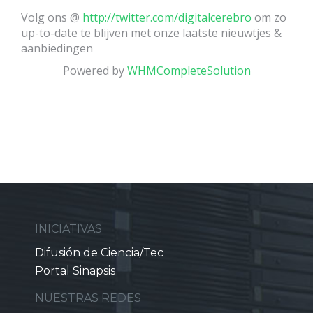
Volg ons @
http://twitter.com/digitalcerebro
om zo
up-to-date te blijven met onze laatste nieuwtjes &
aanbiedingen
Powered by
WHMCompleteSolution
INICIATIVAS
Difusión de Ciencia/Tec
Portal Sinapsis
NUESTRAS REDES