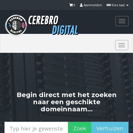
0
Aanmelden
Kies taal
Togg
navi
Togg
navi
Begin direct met het zoeken
naar een geschikte
domeinnaam...