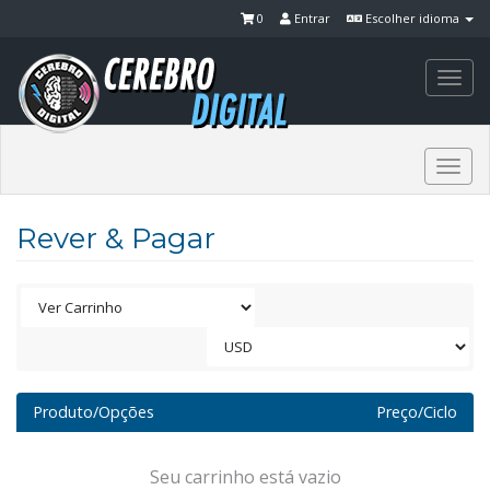
0
Entrar
Escolher idioma
Togg
navi
Togg
navi
Rever & Pagar
Produto/Opções
Preço/Ciclo
Seu carrinho está vazio