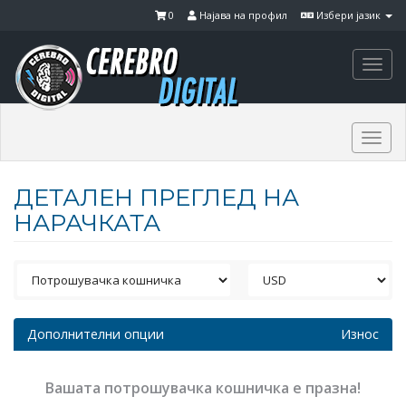
0
Најава на профил
Избери јазик
Togg
navi
Togg
navi
ДЕТАЛЕН ПРЕГЛЕД НА
НАРАЧКАТА
Дополнителни опции
Износ
Вашата потрошувачка кошничка е празна!