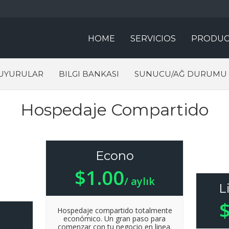
HOME
SERVICIOS
PRODUC
UYURULAR
BILGI BANKASI
SUNUCU/AĞ DURUMU
Hospedaje Compartido
Econo
$1.00
/ aylık
L
Hospedaje compartido totalmente
económico. Un gran paso para
comenzar con tu negocio en linea.