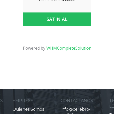
SATIN AL
Powered by
WHMCompleteSolution
ES
EMPRESA
CONTACTANOS
T
L
Quienes Somos
info@cerebro-