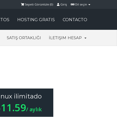
Sepeti Görüntüle (
0
)
Giriş
Dil seçin
TOS
HOSTING GRATIS
CONTACTO
SATIŞ ORTAKLIĞI
İLETIŞIM
HESAP
inux ilimitado
$11.59
/ aylık