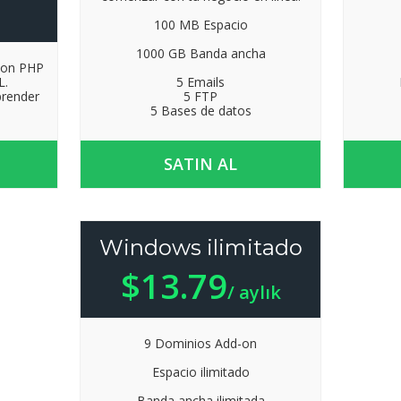
100 MB Espacio
1000 GB Banda ancha
con PHP
L.
5 Emails
prender
5 FTP
5 Bases de datos
SATIN AL
Windows ilimitado
$13.79
/ aylık
9 Dominios Add-on
Espacio ilimitado
Banda ancha ilimitada