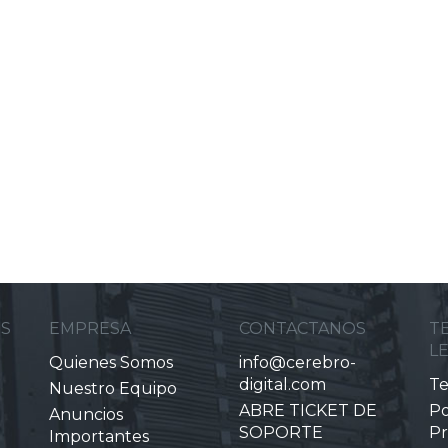
ES
EMPRESA
CONTACTANOS
T
L
Quienes Somos
info@cerebro-
digital.com
Te
Nuestro Equipo
ABRE TICKET DE
Po
Anuncios
SOPORTE
Pr
Importantes