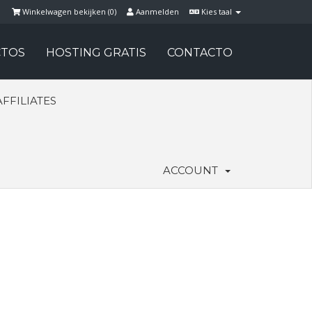
Winkelwagen bekijken (
0
)
Aanmelden
Kies taal
TOS
HOSTING GRATIS
CONTACTO
AFFILIATES
ACCOUNT