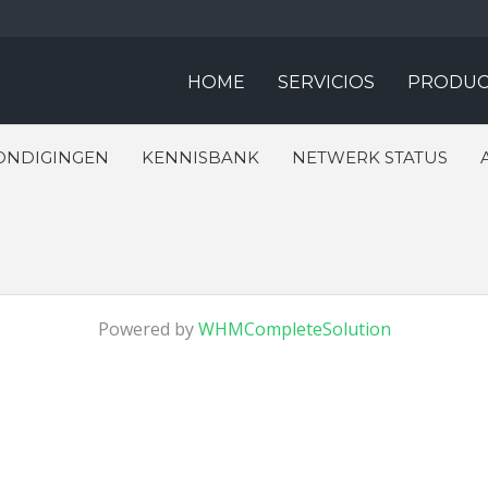
HOME
SERVICIOS
PRODUC
ONDIGINGEN
KENNISBANK
NETWERK STATUS
Powered by
WHMCompleteSolution