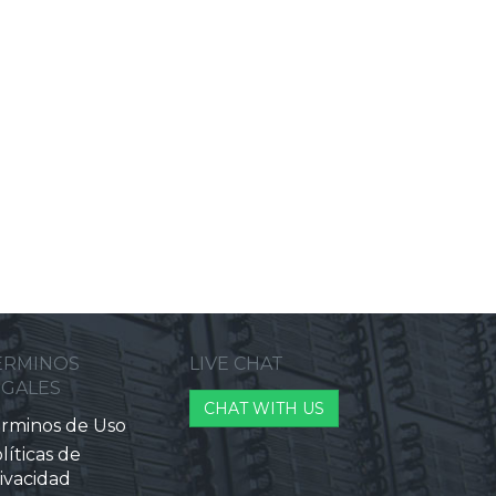
ERMINOS
LIVE CHAT
EGALES
CHAT WITH US
rminos de Uso
líticas de
ivacidad