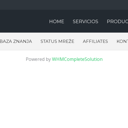
HOME
SERVICIOS
PRODUC
BAZA ZNANJA
STATUS MREŽE
AFFILIATES
KONT
Powered by
WHMCompleteSolution