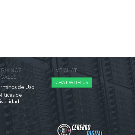
ERMINOS
LIVE CHAT
EGALES
CHAT WITH US
rminos de Uso
líticas de
ivacidad