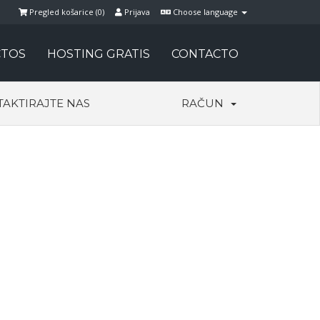
Pregled košarice (
0
)
Prijava
Choose language
TOS
HOSTING GRATIS
CONTACTO
AKTIRAJTE NAS
RAČUN