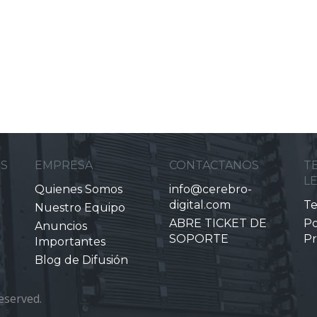
ES
EMPRESA
CONTACTANOS
T
L
Quienes Somos
info@cerebro-
digital.com
Te
Nuestro Equipo
ABRE TICKET DE
Po
Anuncios
SOPORTE
Pr
Importantes
Blog de Difusión
eserved.