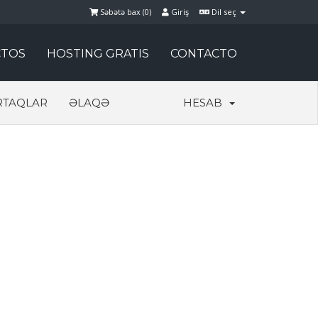
Səbətə bax (
0
)
Giriş
Dil seç
TOS
HOSTING GRATIS
CONTACTO
RTAQLAR
ƏLAQƏ
HESAB