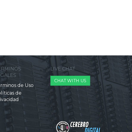
ERMINOS
LIVE CHAT
EGALES
CHAT WITH US
rminos de Uso
líticas de
ivacidad