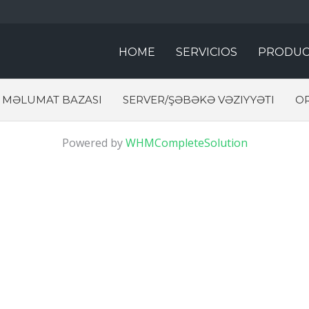
HOME
SERVICIOS
PRODUC
MƏLUMAT BAZASI
SERVER/ŞƏBƏKƏ VƏZIYYƏTI
O
Powered by
WHMCompleteSolution