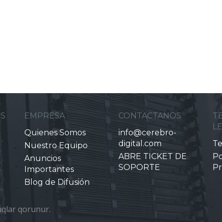
ES
EMPRESA
CONTACTANOS
T
L
Quienes Somos
info@cerebro-
digital.com
Te
Nuestro Equipo
ABRE TICKET DE
Po
Anuncios
SOPORTE
Pr
Importantes
Blog de Difusión
qlar qorunur.