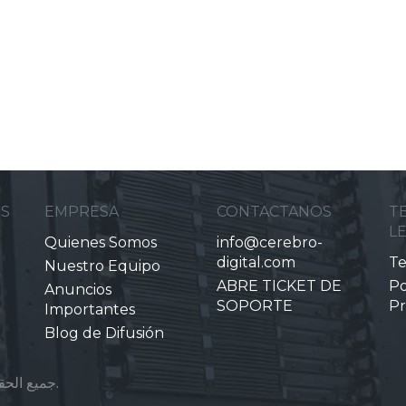
ES
EMPRESA
CONTACTANOS
T
L
Quienes Somos
info@cerebro-
digital.com
Te
Nuestro Equipo
ABRE TICKET DE
Po
Anuncios
SOPORTE
Pr
Importantes
Blog de Difusión
حقوق النشر © 2026 Cerebro Digital. جميع الحقوق محفوظة.