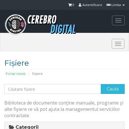
0
Autentificare
Limba
Togg
navi
Togg
navi
Fișiere
Portal clienți
Fișiere
Biblioteca de documente conţine manuale, programe şi
alte fişiere ce vă pot ajuta la managementul serviciilor
contractate.
Categorii