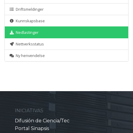
Driftsmeldinger
Kunnskapsbase
Nedlastinger
Nettverksstatus
Ny henvendelse
INICIATIVAS
Difusión de Ciencia/Tec
Portal Sinapsis