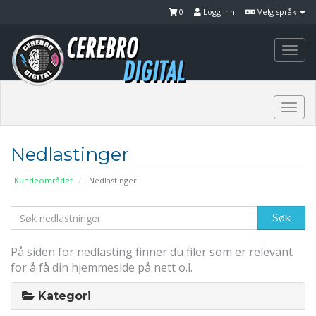
0
Logg inn
Velg språk
Togg
navi
Togg
navi
Nedlastinger
Kundeområdet
Nedlastinger
På siden for nedlasting finner du filer som er relevant
for å få din hjemmeside på nett o.l.
Kategori