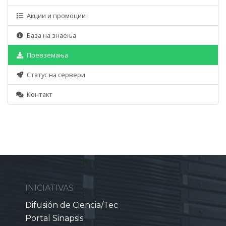
Акции и промоции
База на знаења
Превземања
Статус на сервери
Контакт
INICIATIVAS
Difusión de Ciencia/Tec
Portal Sinapsis