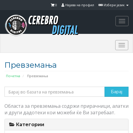
0
Најава на профил
Избери јазик
Togg
navi
Togg
navi
Превземања
Почетна
Превземања
Областа за превземања содржи прирачници, алатки
и други дадотеки кои можеби ќе Ви затребаат.
Категории