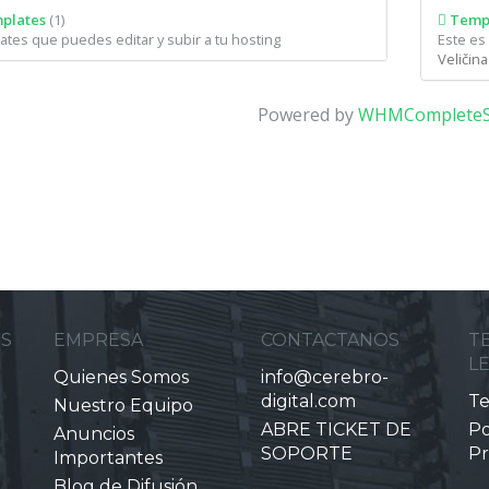
plates
(1)
Temp
tes que puedes editar y subir a tu hosting
Este es
Veličin
Powered by
WHMCompleteS
ES
EMPRESA
CONTACTANOS
T
L
Quienes Somos
info@cerebro-
digital.com
Te
Nuestro Equipo
ABRE TICKET DE
Po
Anuncios
SOPORTE
Pr
Importantes
Blog de Difusión