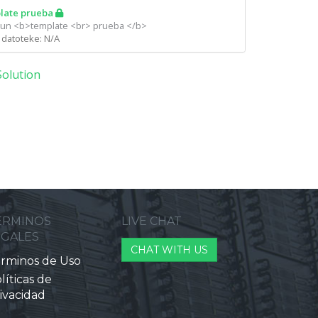
late prueba
 un <b>template <br> prueba </b>
a datoteke: N/A
olution
ERMINOS
LIVE CHAT
EGALES
CHAT WITH US
rminos de Uso
líticas de
ivacidad