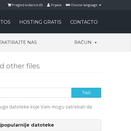
Pregled košarice (
0
)
Prijava
Choose language
TOS
HOSTING GRATIS
CONTACTO
AKTIRAJTE NAS
RAČUN
 other files
druge datoteke koje Vam mogu zatrebati da
popularnije datoteke