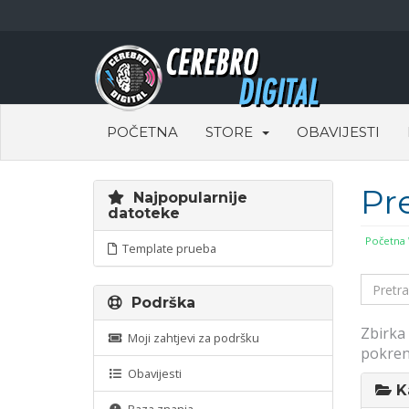
POČETNA
STORE
OBAVIJESTI
Pr
Najpopularnije
datoteke
Početna
Template prueba
Podrška
Zbirka
Moji zahtjevi za podršku
pokren
Obavijesti
Ka