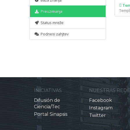
Baza znanja
Tem
Templa
Preuzimanja
Status mreže
Podnesi zahjtev
INICIATIVAS
NUESTRAS RED
Difusión de
Facebook
Ciencia/Tec
Instagram
Portal Sinapsis
Twitter