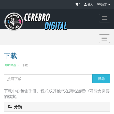
0
登入
語言
Togg
navi
Togg
navi
下載
客戶系統
下載
下載中心包含手冊、程式或其他您在架站過程中可能會需要
的檔案。
分類