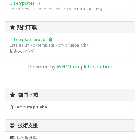
Templates
(1)
Templates que puedes editar y subir a tu hosting
熱門下載
Template prueba
Este es un <b>template <br> prueba </b>
檔案大小: N/A
Powered by
WHMCompleteSolution
熱門下載
Template prueba
技術支援
我的服務單