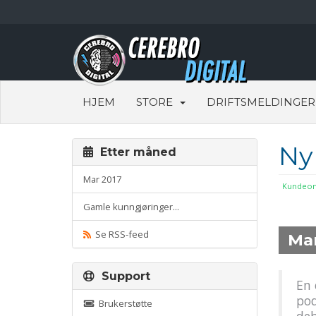
HJEM
STORE
DRIFTSMELDINGER
Ny
Etter måned
Mar 2017
Kundeom
Gamle kunngjøringer...
Se RSS-feed
Ma
Support
En 
pod
Brukerstøtte