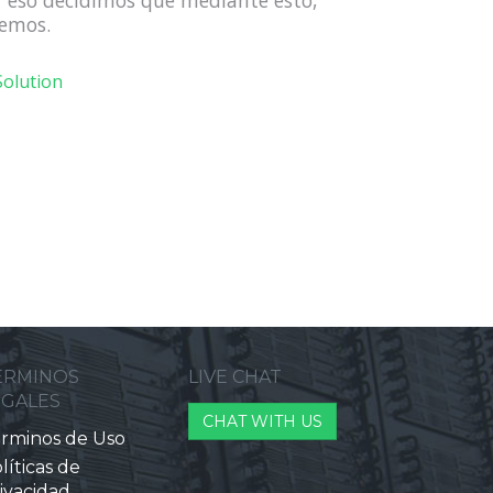
r eso decidimos que mediante esto,
nemos.
olution
ERMINOS
LIVE CHAT
EGALES
CHAT WITH US
rminos de Uso
líticas de
ivacidad