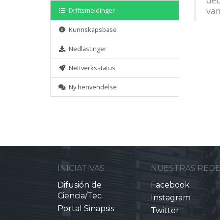
deb
vam
Driftsmeldinger
Kunnskapsbase
Nedlastinger
Nettverksstatus
Ny henvendelse
INICIATIVAS
NUESTRAS RED
Difusión de
Facebook
Ciencia/Tec
Instagram
Portal Sinapsis
Twitter