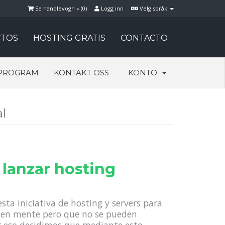
Se handlevogn » (
0
)
Logg inn
Velg språk
TOS
HOSTING GRATIS
CONTACTO
PROGRAM
KONTAKT OSS
KONTO
al
lanzar hosting
sta iniciativa de hosting y servers para
 en mente pero que no se pueden