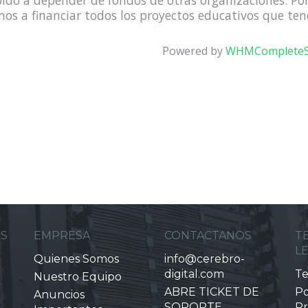
ido a depender de fondos de otras organizaciones. Po
os a financiar todos los proyectos educativos que te
Powered by
WHMCompleteS
ES
EMPRESA
CONTACTANOS
T
L
Quienes Somos
info@cerebro-
digital.com
Te
Nuestro Equipo
ABRE TICKET DE
Po
Anuncios
SOPORTE
Pr