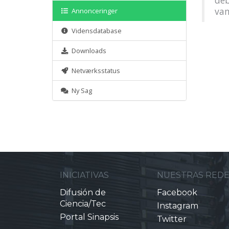
deb
vam
Annonceringer
Vidensdatabase
Downloads
Netværksstatus
Ny Sag
INICIATIVAS
NUESTRAS RED
Difusión de
Facebook
Ciencia/Tec
Instagram
Portal Sinapsis
Twitter