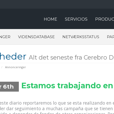
HOME
SERVICIOS
PRODUC
NGER
VIDENSDATABASE
NETVÆRKSSTATUS
PA
heder
Alt det seneste fra Cerebro D
Annonceringer
Estamos trabajando en 
r 6th
este diario reportaremos lo que se esta realizando en e
er dar seguimiento a muchas campaña que se tienen