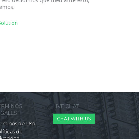
r eso decidimos que mediante esto,
nemos.
olution
ERMINOS
LIVE CHAT
EGALES
CHAT WITH US
rminos de Uso
líticas de
ivacidad