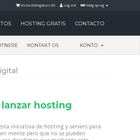
Vis bestillingskurv (
0
)
Log ind
Vælg sprog
TOS
HOSTING GRATIS
CONTACTO
RTNERE
KONTAKT OS
KONTO
igital
lanzar hosting
sta iniciativa de hosting y servers para
 en mente pero que no se pueden