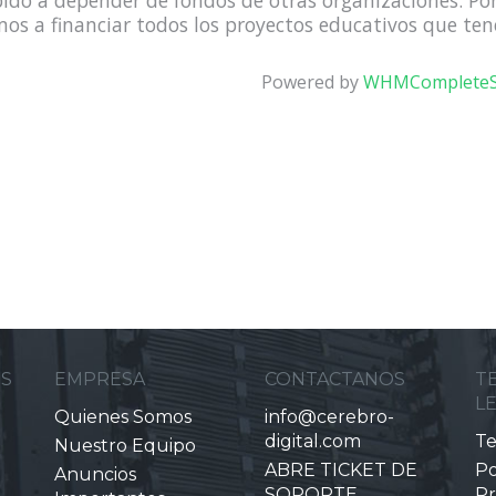
ido a depender de fondos de otras organizaciones. Po
os a financiar todos los proyectos educativos que te
Powered by
WHMCompleteS
ES
EMPRESA
CONTACTANOS
T
L
Quienes Somos
info@cerebro-
digital.com
Te
Nuestro Equipo
ABRE TICKET DE
Po
Anuncios
SOPORTE
Pr