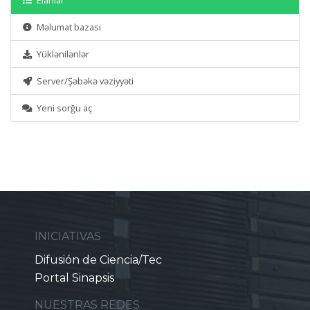
Elanlar
Məlumat bazası
Yüklənilənlər
Server/Şəbəkə vəziyyəti
Yeni sorğu aç
INICIATIVAS
Difusión de Ciencia/Tec
Portal Sinapsis
NUESTRAS REDES