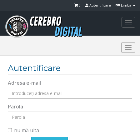
0
Autentificare
Limba
Togg
navi
Togg
navi
Autentificare
Adresa e-mail
Parola
nu mă uita