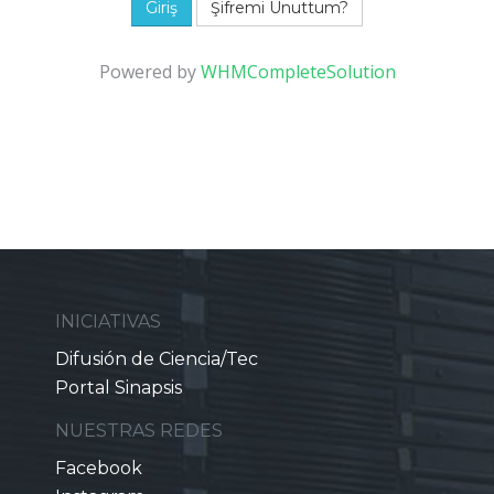
Şifremi Unuttum?
Powered by
WHMCompleteSolution
INICIATIVAS
Difusión de Ciencia/Tec
Portal Sinapsis
NUESTRAS REDES
Facebook