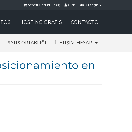
Sepeti Görüntüle (
0
)
Giriş
Dil seçin
TOS
HOSTING GRATIS
CONTACTO
SATIŞ ORTAKLIĞI
İLETIŞIM
HESAP
posicionamiento en