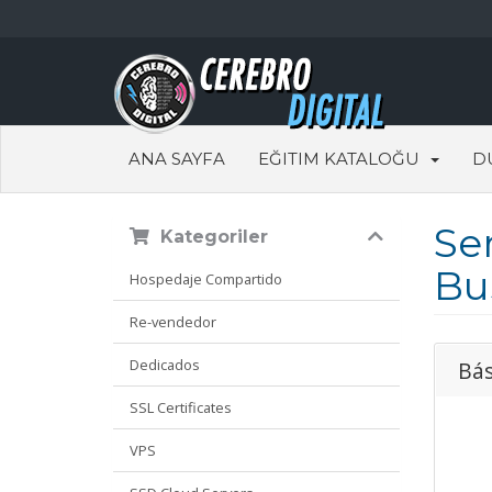
ANA SAYFA
EĞITIM KATALOĞU
D
Se
Kategoriler
Bu
Hospedaje Compartido
Re-vendedor
Dedicados
Bás
SSL Certificates
VPS