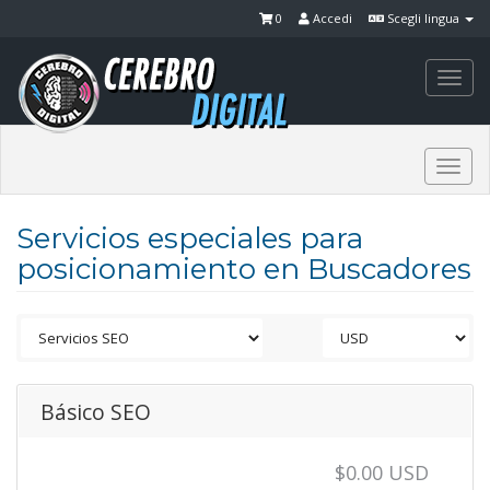
0
Accedi
Scegli lingua
Togg
navi
Togg
navi
Servicios especiales para
posicionamiento en Buscadores
Básico SEO
$0.00 USD