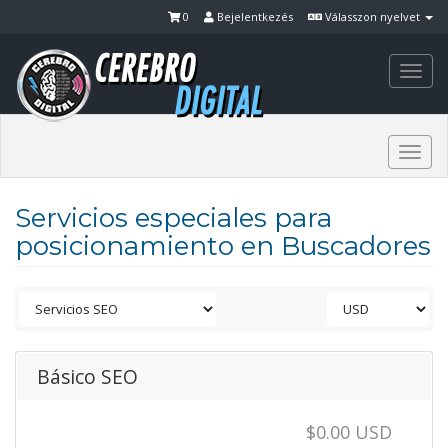
0
Bejelentkezés
Válasszon nyelvet
Togg
navi
Togg
navi
Servicios especiales para
posicionamiento en Buscadores
Básico SEO
$0.00 USD