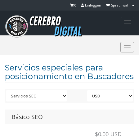
0
Einloggen
Sprachwahl
Togg
navi
Togg
navi
Servicios especiales para
posicionamiento en Buscadores
Básico SEO
$0.00 USD