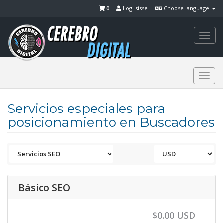
0
Logi sisse
Choose language
Togg
navi
Togg
navi
Servicios especiales para
posicionamiento en Buscadores
Básico SEO
$0.00 USD